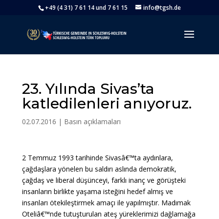
+49 (4 31) 7 61 14 und 7 61 15
info@tgsh.de
23. Yılında Sivas’ta
katledilenleri anıyoruz.
02.07.2016
|
Basın açıklamaları
2 Temmuz 1993 tarihinde Sivasâ€™ta aydınlara,
çağdaşlara yönelen bu saldırı aslında demokratik,
çağdaş ve liberal düşünceyi, farklı inanç ve görüşteki
insanların birlikte yaşama isteğini hedef almış ve
insanları ötekileştirmek amaçı ile yapılmıştır. Madımak
Oteliâ€™nde tutuşturulan ateş yüreklerimizi dağlamağa