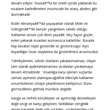
devam ediyor. Sivasâ€™ta bir otelin içinde yakılarak bu
insaların katledilmeleri önümüzde bir utanç abidesi gibi
durmaktadır.
Bizler Almanyaâ€™da yaşayanlar olarak Möln ve
Solingenâ€™de benzer yangınların sebeb olduğu
Katliamın acısını çok derin yaşadık. Irkçı faşist güçler,
evleri yakarak insanları acımasızca katlettiler. Burada
hep beraber tepki gösterdik ve göstereceğiz. Aynı
duyarlılığın Sivas olaylarına da gösterilmesi arzumuzdur.
Tahrikçilerinin, sebeb olanların yakalanmaması, olayın
tam olarak aydınlatılamaması vicdanları yaralamaya
devam etmektedir. ‘ Insanlığa karşı işlenen suçlarda
zaman aşımının olamayacağıâ€œ bilinciyle katliamın
sorumlularının ortaya çıkarılmasını bekliyoruz. Bunu
görmezlikten gelmek mümkün değildir.
Kavga ve nefreti körükleyen ve ayrımcılığı destekleyen
değil sevgi ve barışı geliştiren; farklılıkları zenginlik
gören,karanlığı değil ısığı yol bilen, söylemlerden çok