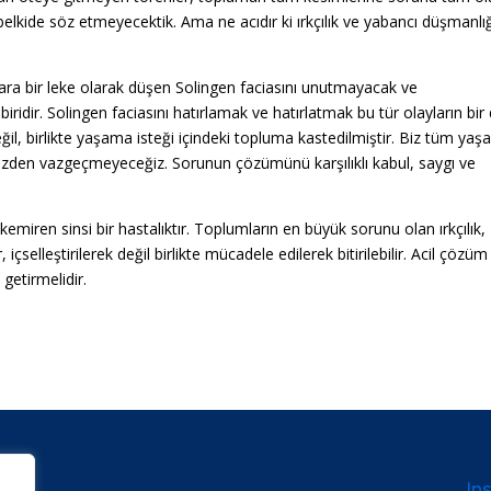
belkide söz etmeyecektik. Ama ne acıdır ki ırkçılık ve yabancı düşmanlı
ara bir leke olarak düşen Solingen faciasını unutmayacak ve
ridir. Solingen faciasını hatırlamak ve hatırlatmak bu tür olayların bir
il, birlikte yaşama isteği içindeki topluma kastedilmiştir. Biz tüm yaş
izden vazgeçmeyeceğiz. Sorunun çözümünü karşılıklı kabul, saygı ve
 kemiren sinsi bir hastalıktır. Toplumların en büyük sorunu olan ırkçılık,
 içselleştirilerek değil birlikte mücadele edilerek bitirilebilir. Acil çözüm 
getirmelidir.
Ins