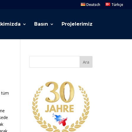
Deutsch
Türkçe
kimizda
Basın
Projelerimiz
Ara
n tüm
ine
lkede
ak
arak