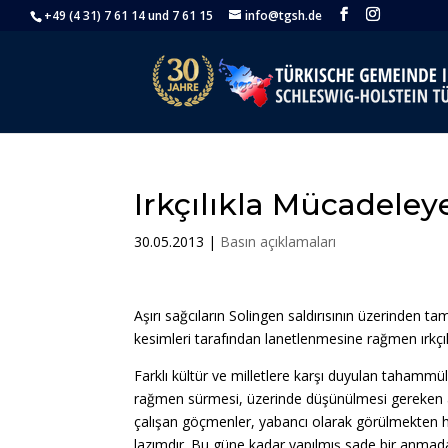
+49 (4 31) 7 61 14 und 7 61 15
info@tgsh.de
Irkçılıkla Mücadele
30.05.2013
|
Basın açıklamaları
Aşırı sağcıların Solingen saldırısının üzerinden t
kesimleri tarafından lanetlenmesine rağmen ırkç
Farklı kültür ve milletlere karşı duyulan tahamm
rağmen sürmesi, üzerinde düşünülmesi gereken acı
çalışan göçmenler, yabancı olarak görülmekten 
lazımdır. Bu güne kadar yapılmış sade bir anma