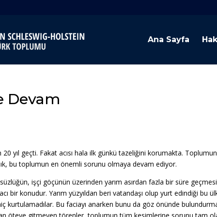
Ana Sayfa
Hak
ye Devam
am 20 yıl geçti. Fakat acısı hala ilk günkü tazeliğini korumakta. Toplumu
ılık, bu toplumun en önemli sorunu olmaya devam ediyor.
ülsüzlüğün, işçi göçünün üzerinden yarım asırdan fazla bir süre geçmes
 bir konudur. Yarım yüzyıldan beri vatandaşı olup yurt edindiği bu ü
hiç kurtulamadılar. Bu faciayı anarken bunu da göz önünde bulundurm
dan öteye gitmeyen törenler, toplumun tüm kesimlerine sorunu tam ol