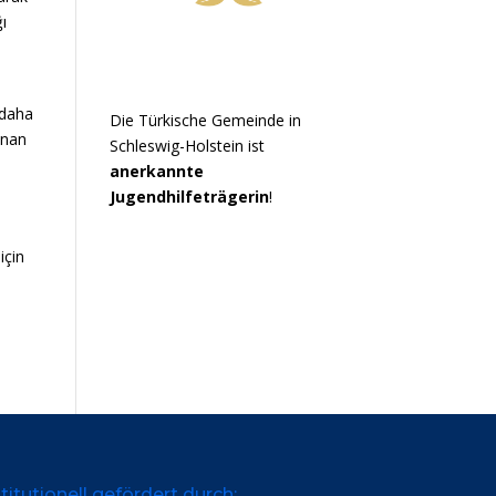
ğı
 daha
Die Türkische Gemeinde in
anan
Schleswig-Holstein ist
anerkannte
Jugendhilfeträgerin
!
için
titutionell gefördert durch: