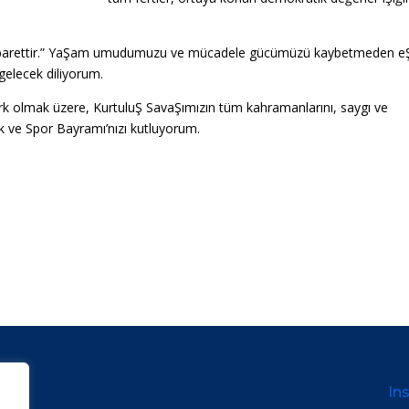
 ibarettir.” YaŞam umudumuzu ve mücadele gücümüzü kaybetmeden eŞ
 gelecek diliyorum.
k olmak üzere, KurtuluŞ SavaŞımızın tüm kahramanlarını, saygı ve
k ve Spor Bayramı’nızı kutluyorum.
Ins