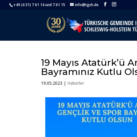
+49 (4 31) 7 61 14 und 7 61 15
info@tgsh.de
19 Mayıs Atatürk’ü 
Bayramınız Kutlu Ol
19.05.2023
|
Haberler