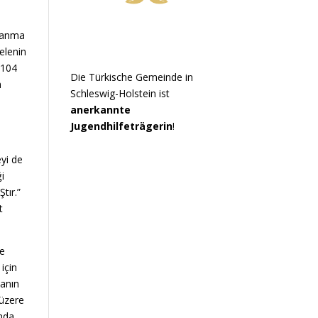
nlanma
elenin
 104
Die Türkische Gemeinde in
m
Schleswig-Holstein ist
anerkannte
Jugendhilfeträgerin
!
yi de
i
tır.”
t
e
 için
yanın
 üzere
ında