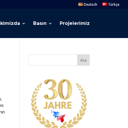
Deutsch
Türkçe
kimizda
Basın
Projelerimiz
Ara
n,
ıs
nin