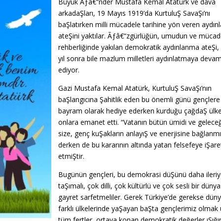
Büyük Ãƒâ€“nder Mustafa Kemal Atatürk ve dava
arkadaŞları, 19 Mayıs 1919’da KurtuluŞ SavaŞı’nı
baŞlatırken milli mücadele tarihine yön veren aydı
ateŞini yaktılar. Ãƒâ€“zgürlüğün, umudun ve mücad
rehberliğinde yakılan demokratik aydınlanma ateŞi,
yıl sonra bile mazlum milletleri aydınlatmaya deva
ediyor.
Gazi Mustafa Kemal Atatürk, KurtuluŞ SavaŞı’nın
baŞlangıcına Şahitlik eden bu önemli günü gençlere
bayram olarak hediye ederken kurduğu çağdaŞ ülke
onlara emanet etti. “Vatanın bütün ümidi ve geleceğ
size, genç kuŞakların anlayıŞ ve enerjisine bağlanmıŞ
derken de bu kararının altında yatan felsefeye iŞare
etmiŞtir.
Bugünün gençleri, bu demokrasi düŞünü daha ileriy
taŞımalı, çok dilli, çok kültürlü ve çok sesli bir dünya
gayret sarfetmeliler. Gerek Türkiye’de gerekse dün
farklı ülkelerinde yaŞayan baŞta gençlerimiz olmak
tüm fertler, ortaya konan demokratik değerler ıŞığ