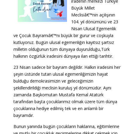
iradenin merkezi Türkiye
Büyük Millet
Meclisiâ€™nin açılışının
104. yıl dönümünü ve 23
Nisan Ulusal Egemenlik
ve Çocuk Bayramıâ€™nı büyük bir gurur ve coşkuyla
kutluyoruz. Bugün ulusal egemenliğin kayıtsız şartsız
milletin olduğunun tüm dünyaya duyurulduğu,Türk
halkının özgürlük iradesini dünyaya ilan ettiği tarihtir.
23 Nisan sadece bir bayram değildir. Halkın iradesini her
şeyin üstünde tutan ulusal egemenliğimizin hayat
bulduğu demokrasimizin ve geleceğimizin
şekillendirildiği meclisin kuruluş yıl dönümüdür. Aynı
zamanda Başkomutan Mustafa Kemal Atatürk
tarafından başta çocuklarımız olmak üzere tüm dünya
çocuklarına hediye edilmiş tek ve en anlamlı bir
bayramdır.
Bunun yanında bugün çocukların haklarına, eğitimlerine
ve mutlu bir çocukluk geçirmelerine dikkat çekmek için