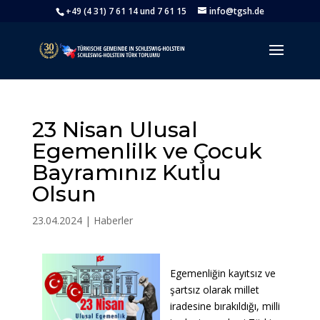
+49 (4 31) 7 61 14 und 7 61 15
info@tgsh.de
23 Nisan Ulusal
Egemenlilk ve Çocuk
Bayramınız Kutlu
Olsun
23.04.2024
|
Haberler
Egemenliğin kayıtsız ve
şartsız olarak millet
iradesine bırakıldığı, milli