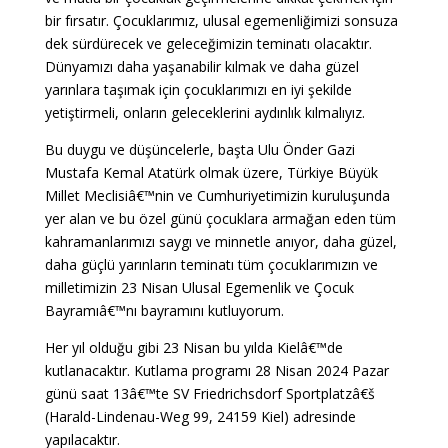
bir fırsatır. Çocuklarımız, ulusal egemenliğimizi sonsuza
dek sürdürecek ve geleceğimizin teminatı olacaktır.
Dünyamızı daha yaşanabilir kılmak ve daha güzel
yarınlara taşımak için çocuklarımızı en iyi şekilde
yetiştirmeli, onların geleceklerini aydınlık kılmalıyız.
Bu duygu ve düşüncelerle, başta Ulu Önder Gazi
Mustafa Kemal Atatürk olmak üzere, Türkiye Büyük
Millet Meclisiâ€™nin ve Cumhuriyetimizin kuruluşunda
yer alan ve bu özel günü çocuklara armağan eden tüm
kahramanlarımızı saygı ve minnetle anıyor, daha güzel,
daha güçlü yarınların teminatı tüm çocuklarımızın ve
milletimizin 23 Nisan Ulusal Egemenlik ve Çocuk
Bayramıâ€™nı bayramını kutluyorum.
Her yıl olduğu gibi 23 Nisan bu yılda Kielâ€™de
kutlanacaktır. Kutlama programı 28 Nisan 2024 Pazar
günü saat 13â€™te SV Friedrichsdorf Sportplatzâ€š
(Harald-Lindenau-Weg 99, 24159 Kiel) adresinde
yapılacaktır.