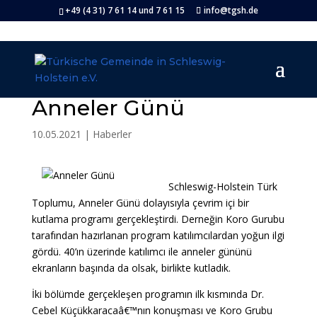
+49 (4 31) 7 61 14 und 7 61 15
info@tgsh.de
Anneler Günü
10.05.2021
|
Haberler
Schleswig-Holstein Türk
Toplumu, Anneler Günü dolayısıyla çevrim içi bir
kutlama programı gerçekleştirdi. Derneğin Koro Gurubu
tarafından hazırlanan program katılımcılardan yoğun ilgi
gördü. 40’ın üzerinde katılımcı ile anneler gününü
ekranların başında da olsak, birlikte kutladık.
İki bölümde gerçekleşen programın ilk kısmında Dr.
Cebel Küçükkaracaâ€™nın konuşması ve Koro Grubu