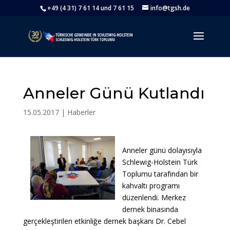
+49 (4 31) 7 61 14 und 7 61 15
info@tgsh.de
Anneler Günü Kutlandı
15.05.2017
|
Haberler
Anneler günü dolayısıyla
Schlewig-Holstein Türk
Toplumu tarafından bir
kahvaltı programı
düzenlendi. Merkez
dernek binasında
gerçekleştirilen etkinliğe dernek başkanı Dr. Cebel