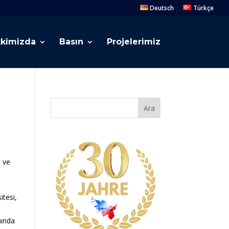
Deutsch
Türkçe
kimizda
Basın
Projelerimiz
Ara
 ve
itesi,
mında