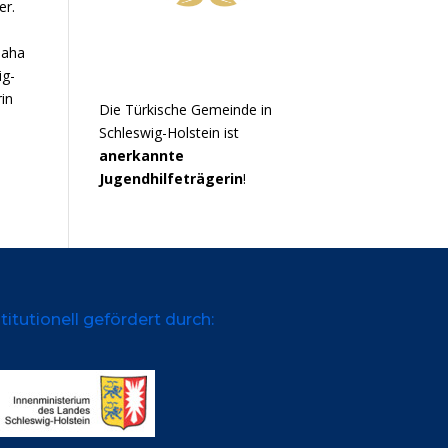
er.
daha
ig-
in
Die Türkische Gemeinde in
Schleswig-Holstein ist
anerkannte
Jugendhilfeträgerin
!
titutionell gefördert durch: