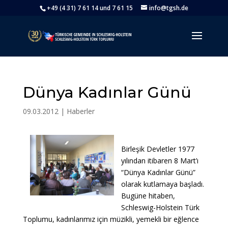
+49 (4 31) 7 61 14 und 7 61 15
info@tgsh.de
Dünya Kadınlar Günü
09.03.2012
|
Haberler
Birleşik Devletler 1977
yılından itibaren 8 Mart’ı
“Dünya Kadınlar Günü”
olarak kutlamaya başladı.
Bugüne hitaben,
Schleswig-Holstein Türk
Toplumu, kadınlarımız için müzikli, yemekli bir eğlence