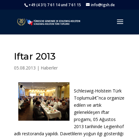
+49 (4 31) 7 61 14 und 7 61 15
info@tgsh.de
Iftar 2013
05.08.2013
|
Haberler
Schleswig-Holstein Türk
Toplumuâ€˜nca organize
edilen ve artık
gelenekleşen iftar
progamı, 05 Ağustos
2013 tarihinde Legienhof
adlı restoranda yapıldı. Davetlilerin yoğun ilgi gösterdiği