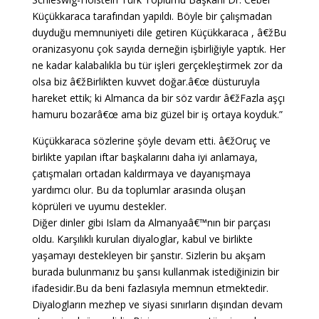
Küçükkaraca tarafından yapıldı. Böyle bir çalışmadan
duyduğu memnuniyeti dile getiren Küçükkaraca , â€žBu
oranizasyonu çok sayıda derneğin işbirliğiyle yaptık. Her
ne kadar kalabalıkla bu tür işleri gerçekleştirmek zor da
olsa biz â€žBirlikten kuvvet doğar.â€œ düsturuyla
hareket ettik; ki Almanca da bir söz vardır â€žFazla aşçı
hamuru bozarâ€œ ama biz güzel bir iş ortaya koyduk.”
Küçükkaraca sözlerine şöyle devam etti. â€žOruç ve
birlikte yapılan iftar başkalarını daha iyi anlamaya,
çatışmaları ortadan kaldırmaya ve dayanışmaya
yardımcı olur. Bu da toplumlar arasında oluşan
köprüleri ve uyumu destekler.
Diğer dinler gibi Islam da Almanyaâ€™nın bir parçası
oldu. Karşılıklı kurulan diyaloglar, kabul ve birlikte
yaşamayı destekleyen bir şanstır. Sizlerin bu akşam
burada bulunmanız bu şansı kullanmak istediğinizin bir
ifadesidir.Bu da beni fazlasıyla memnun etmektedir.
Diyalogların mezhep ve siyasi sınırların dışından devam