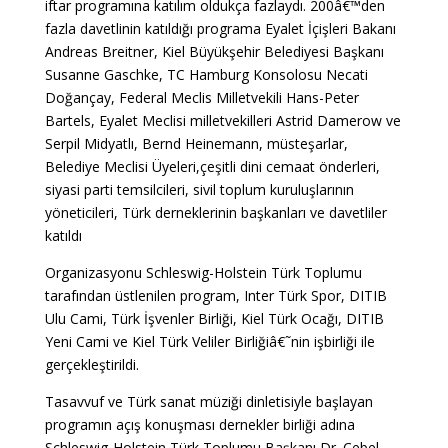
iftar programına katılım oldukça fazlaydı. 200â€™den
fazla davetlinin katıldığı programa Eyalet İçişleri Bakanı
Andreas Breitner, Kiel Büyükşehir Belediyesi Başkanı
Susanne Gaschke, TC Hamburg Konsolosu Necati
Doğançay, Federal Meclis Milletvekili Hans-Peter
Bartels, Eyalet Meclisi milletvekilleri Astrid Damerow ve
Serpil Midyatlı, Bernd Heinemann, müsteşarlar,
Belediye Meclisi Üyeleri,çeşitli dini cemaat önderleri,
siyasi parti temsilcileri, sivil toplum kuruluşlarının
yöneticileri, Türk derneklerinin başkanları ve davetliler
katıldı
Organizasyonu Schleswig-Holstein Türk Toplumu
tarafından üstlenilen program, Inter Türk Spor, DITIB
Ulu Cami, Türk İşvenler Birliği, Kiel Türk Ocağı, DITIB
Yeni Cami ve Kiel Türk Veliler Birliğiâ€˜nin işbirliği ile
gerçekleştirildi.
Tasavvuf ve Türk sanat müziği dinletisiyle başlayan
programın açış konuşması dernekler birliği adına
Schleswig-Holstein Türk Toplumu Başkanı Dr. Cebel