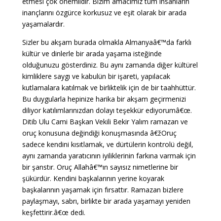
etmesi çok önemlidir. Bizim amacımız tüm insanların
inançlarını özgürce korkusuz ve eşit olarak bir arada
yaşamalardır.
Sizler bu akşam burada olmakla Almanyaâ€™da farklı
kültür ve dinlerle bir arada yaşama isteğinde
olduğunuzu gösterdiniz. Bu aynı zamanda diğer kültürel
kimliklere saygı ve kabulün bir işareti, yapılacak
kutlamalara katılmak ve birliktelik için de bir taahhüttür.
Bu duygularla hepinize harika bir akşam geçirmenizi
diliyor katılımlarınızdan dolayı teşekkür ediyorumâ€œ.
Ditib Ulu Cami Başkan Vekili Bekir Yalım ramazan ve
oruç konusuna değindiği konuşmasında â€žOruç
sadece kendini kısıtlamak, ve dürtülerin kontrolü değil,
aynı zamanda yaratıcının iyiliklerinin farkına varmak için
bir şanstır. Oruç Allahâ€™ın sayısız nimetlerine bir
şükürdür. Kendini başkalarının yerine koyarak
başkalarının yaşamak için fırsattır. Ramazan bizlere
paylaşmayı, sabrı, birlikte bir arada yaşamayı yeniden
keşfettirir.â€œ dedi.