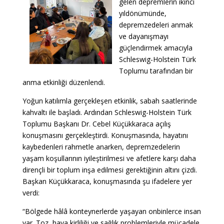
gelen depremlerin ikinci
yıldönümünde,
depremzedeleri anmak
ve dayanışmayı
güçlendirmek amacıyla
Schleswig-Holstein Türk
Toplumu tarafından bir
anma etkinliği düzenlendi.
Yoğun katılımla gerçekleşen etkinlik, sabah saatlerinde
kahvaltı ile başladı. Ardından Schleswig-Holstein Türk
Toplumu Başkanı Dr. Cebel Küçükkaraca açılış
konuşmasını gerçekleştirdi. Konuşmasında, hayatını
kaybedenleri rahmetle anarken, depremzedelerin
yaşam koşullarının iyileştirilmesi ve afetlere karşı daha
dirençli bir toplum inşa edilmesi gerektiğinin altını çizdi.
Başkan Küçükkaraca, konuşmasında şu ifadelere yer
verdi:
“Bölgede hâlâ konteynerlerde yaşayan onbinlerce insan
var. Toz, hava kirliliği ve sağlık problemleriyle mücadele