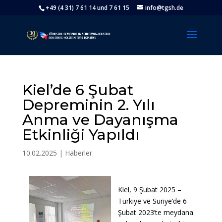
+49 (4 31) 7 61 14 und 7 61 15
info@tgsh.de
Kiel’de 6 Şubat
Depreminin 2. Yılı
Anma ve Dayanışma
Etkinliği Yapıldı
10.02.2025
|
Haberler
Kiel, 9 Şubat 2025 –
Türkiye ve Suriye’de 6
Şubat 2023’te meydana