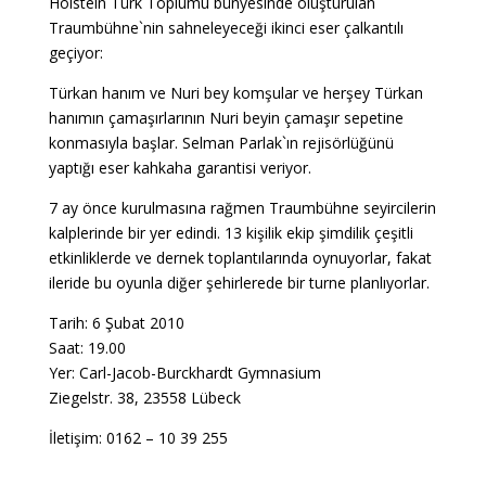
Holstein Türk Toplumu bünyesinde oluşturulan
Traumbühne`nin sahneleyeceği ikinci eser çalkantılı
geçiyor:
Türkan hanım ve Nuri bey komşular ve herşey Türkan
hanımın çamaşırlarının Nuri beyin çamaşır sepetine
konmasıyla başlar. Selman Parlak`ın rejisörlüğünü
yaptığı eser kahkaha garantisi veriyor.
7 ay önce kurulmasına rağmen Traumbühne seyircilerin
kalplerinde bir yer edindi. 13 kişilik ekip şimdilik çeşitli
etkinliklerde ve dernek toplantılarında oynuyorlar, fakat
ileride bu oyunla diğer şehirlerede bir turne planlıyorlar.
Tarih: 6 Şubat 2010
Saat: 19.00
Yer: Carl-Jacob-Burckhardt Gymnasium
Ziegelstr. 38, 23558 Lübeck
İletişim: 0162 – 10 39 255