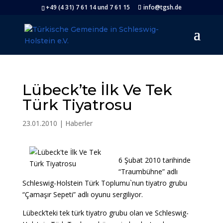
+49 (4 31) 7 61 14 und 7 61 15
info@tgsh.de
Lübeck’te İlk Ve Tek
Türk Tiyatrosu
23.01.2010
|
Haberler
6 Şubat 2010 tarihinde
“Traumbühne” adlı
Schleswig-Holstein Türk Toplumu`nun tiyatro grubu
“Çamaşır Sepeti” adlı oyunu sergiliyor.
Lübeck’teki tek türk tiyatro grubu olan ve Schleswig-