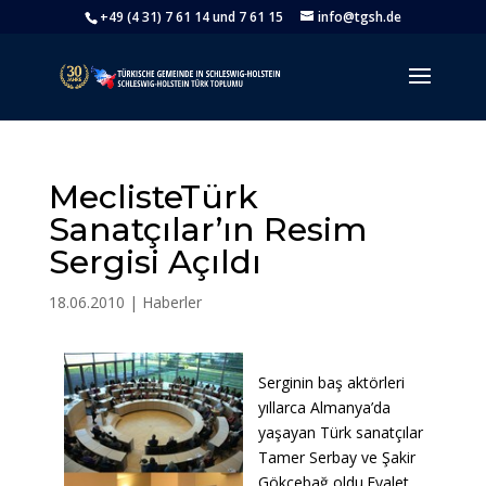
+49 (4 31) 7 61 14 und 7 61 15
info@tgsh.de
MeclisteTürk
Sanatçılar’ın Resim
Sergisi Açıldı
18.06.2010
|
Haberler
Serginin baş aktörleri
yıllarca Almanya’da
yaşayan Türk sanatçılar
Tamer Serbay ve Şakir
Gökçebağ oldu.Eyalet