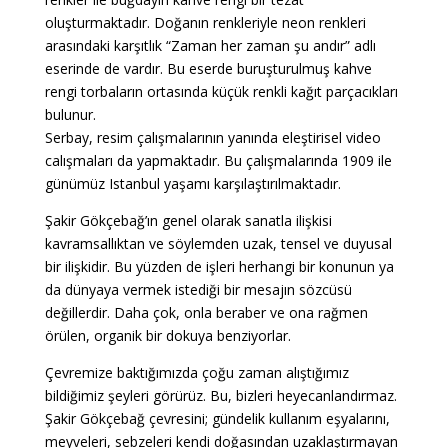
oluşturmaktadır. Doğanın renkleriyle neon renkleri
arasındaki karşıtlık “Zaman her zaman şu andır” adlı
eserinde de vardır. Bu eserde buruşturulmuş kahve
rengi torbaların ortasında küçük renkli kağıt parçacıkları
bulunur.
Serbay, resim çalışmalarının yanında eleştirisel video
calışmaları da yapmaktadır. Bu çalışmalarında 1909 ile
günümüz Istanbul yaşamı karşılaştırılmaktadır.
Şakir Gökçebağ’ın genel olarak sanatla ilişkisi
kavramsallıktan ve söylemden uzak, tensel ve duyusal
bir ilişkidir. Bu yüzden de işleri herhangi bir konunun ya
da dünyaya vermek istediği bir mesajın sözcüsü
değillerdir. Daha çok, onla beraber ve ona rağmen
örülen, organik bir dokuya benziyorlar.
Çevremize baktığımızda çoğu zaman alıştığımız
bildiğimiz şeyleri görürüz. Bu, bizleri heyecanlandırmaz.
Şakir Gökçebağ çevresini; gündelik kullanım eşyalarını,
meyveleri, sebzeleri kendi doğasından uzaklaştırmayan