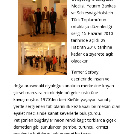
Meclisi, Yatırım Bankası
ve Schleswig-Holstein
Türk Toplumu’nun
ortaklaşa düzenlediği
sergi 15 Haziran 2010
tarihinde açıldı. 29
Haziran 2010 tarihine
kadar da ziyarete açık
olacaktır.
Tamer Serbay,
eserlerinde insan ve
doğa arasındaki diyaloğu sanatının merkezine koyan
şiirsel manzara reimleriyle bölgeler üstü üne
kavuşmuştur. 1970’den beri Kiel’de yaşayan sanatçı
yerde sergilenen tablolarını ilk kez kapalı bir mekan olan
eyalet meclisinde sanat severlerle buluşturdu.
Yetiştirilen buğdaylar neon renkli kağıt torblarda çiçek
demetleri gibi sunulurken pembe, turuncu, kırmızı
renkler ile buğdayın kahve rengi bir tezat