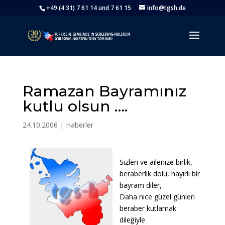
+49 (4 31) 7 61 14 und 7 61 15
info@tgsh.de
Ramazan Bayramınız
kutlu olsun ….
24.10.2006
|
Haberler
Sizleri ve ailenize birlik,
beraberlik dolu, hayırlı bir
bayram diler,
Daha nice güzel günleri
beraber kutlamak
dileğiyle