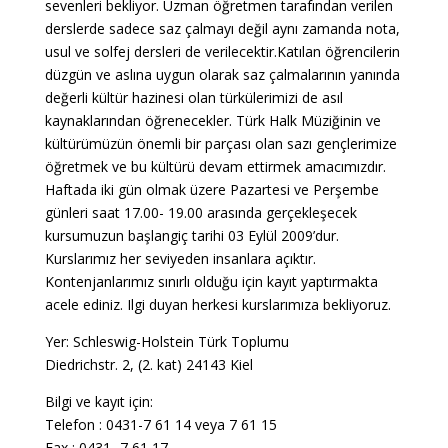
sevenleri bekliyor. Uzman öğretmen tarafından verilen
derslerde sadece saz çalmayı değil aynı zamanda nota,
usul ve solfej dersleri de verilecektir.Katılan öğrencilerin
düzgün ve aslına uygun olarak saz çalmalarının yanında
değerli kültür hazinesi olan türkülerimizi de asıl
kaynaklarından öğrenecekler. Türk Halk Müziğinin ve
kültürümüzün önemli bir parçası olan sazı gençlerimize
öğretmek ve bu kültürü devam ettirmek amacımızdır.
Haftada iki gün olmak üzere Pazartesi ve Perşembe
günleri saat 17.00- 19.00 arasında gerçekleşecek
kursumuzun başlangiç tarihi 03 Eylül 2009’dur.
Kurslarımız her seviyeden insanlara açıktır.
Kontenjanlarımız sınırlı olduğu için kayıt yaptırmakta
acele ediniz. Ilgi duyan herkesi kurslarımıza bekliyoruz.
Yer: Schleswig-Holstein Türk Toplumu
Diedrichstr. 2, (2. kat) 24143 Kiel
Bilgi ve kayıt için:
Telefon : 0431-7 61 14 veya 7 61 15
Fax : 0431- 7 61 17