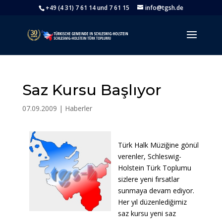
+49 (4 31) 7 61 14 und 7 61 15
info@tgsh.de
Saz Kursu Başlıyor
07.09.2009
|
Haberler
Türk Halk Müziğine gönül
verenler, Schleswig-
Holstein Türk Toplumu
sizlere yeni fırsatlar
sunmaya devam ediyor.
Her yıl düzenlediğimiz
saz kursu yeni saz