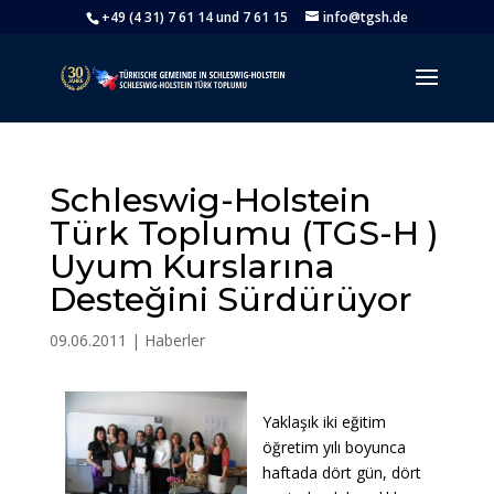
+49 (4 31) 7 61 14 und 7 61 15
info@tgsh.de
Schleswig-Holstein
Türk Toplumu (TGS-H )
Uyum Kurslarına
Desteğini Sürdürüyor
09.06.2011
|
Haberler
Yaklaşık iki eğitim
öğretim yılı boyunca
haftada dört gün, dört