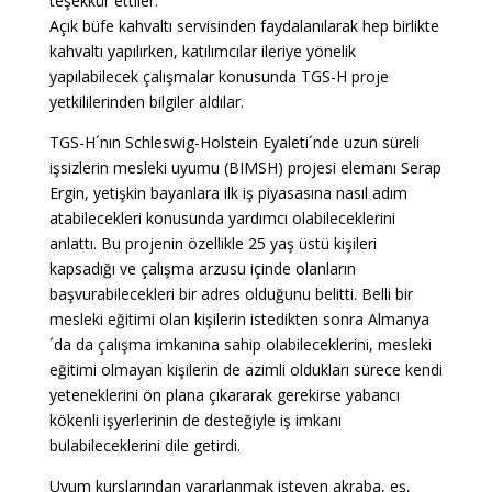
teşekkür ettiler.
Açık büfe kahvaltı servisinden faydalanılarak hep birlikte
kahvaltı yapılırken, katılımcılar ileriye yönelik
yapılabilecek çalışmalar konusunda TGS-H proje
yetkililerinden bilgiler aldılar.
TGS-H´nın Schleswig-Holstein Eyaleti´nde uzun süreli
işsizlerin mesleki uyumu (BIMSH) projesi elemanı Serap
Ergin, yetişkin bayanlara ilk iş piyasasına nasıl adım
atabilecekleri konusunda yardımcı olabileceklerini
anlattı. Bu projenin özellikle 25 yaş üstü kişileri
kapsadığı ve çalışma arzusu içinde olanların
başvurabilecekleri bir adres olduğunu belitti. Belli bir
mesleki eğitimi olan kişilerin istedikten sonra Almanya
´da da çalışma imkanına sahip olabileceklerini, mesleki
eğitimi olmayan kişilerin de azimli oldukları sürece kendi
yeteneklerini ön plana çıkararak gerekirse yabancı
kökenli işyerlerinin de desteğiyle iş imkanı
bulabileceklerini dile getirdi.
Uyum kurslarından yararlanmak isteyen akraba, eş,