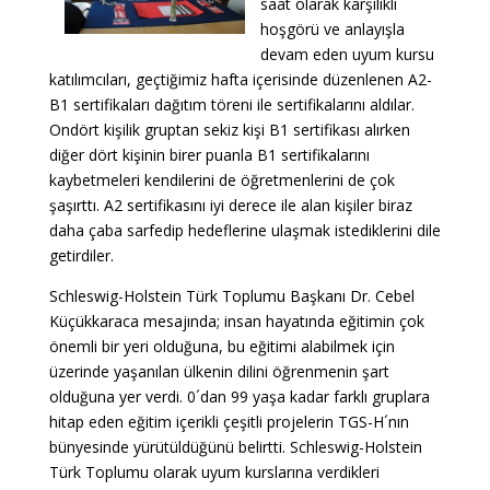
saat olarak karşılıklı
hoşgörü ve anlayışla
devam eden uyum kursu
katılımcıları, geçtiğimiz hafta içerisinde düzenlenen A2-
B1 sertifikaları dağıtım töreni ile sertifikalarını aldılar.
Ondört kişilik gruptan sekiz kişi B1 sertifikası alırken
diğer dört kişinin birer puanla B1 sertifikalarını
kaybetmeleri kendilerini de öğretmenlerini de çok
şaşırttı. A2 sertifikasını iyi derece ile alan kişiler biraz
daha çaba sarfedip hedeflerine ulaşmak istediklerini dile
getirdiler.
Schleswig-Holstein Türk Toplumu Başkanı Dr. Cebel
Küçükkaraca mesajında; insan hayatında eğitimin çok
önemli bir yeri olduğuna, bu eğitimi alabilmek için
üzerinde yaşanılan ülkenin dilini öğrenmenin şart
olduğuna yer verdi. 0´dan 99 yaşa kadar farklı gruplara
hitap eden eğitim içerikli çeşitli projelerin TGS-H´nın
bünyesinde yürütüldüğünü belirtti. Schleswig-Holstein
Türk Toplumu olarak uyum kurslarına verdikleri