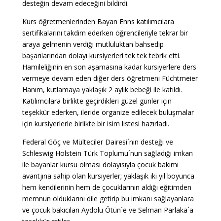
desteğin devam edeceğini bildirdi.
Kurs öğretmenlerinden Bayan Enns katılımcılara
sertifikalarını takdim ederken öğrencileriyle tekrar bir
araya gelmenin verdiği mutluluktan bahsedip
başarılarından dolayı kursiyerleri tek tek tebrik etti.
Hamileliğinin en son aşamasına kadar kursiyerlere ders
vermeye devam eden diğer ders öğretmeni Füchtmeier
Hanım, kutlamaya yaklaşık 2 aylık bebeği ile katıldı.
Katılımcılara birlikte geçirdikleri güzel günler için
teşekkür ederken, ileride organize edilecek buluşmalar
için kursiyerlerle birlikte bir isim listesi hazırladı.
Federal Göç ve Mülteciler Dairesi´nin desteği ve
Schleswig Holstein Türk Toplumu´nun sağladığı imkan
ile bayanlar kursu olması dolayısıyla çocuk bakımı
avantjına sahip olan kursiyerler; yaklaşık iki yıl boyunca
hem kendilerinin hem de çocuklarının aldığı eğitimden
memnun olduklarını dile getirip bu imkanı sağlayanlara
ve çocuk bakıcıları Aydolu Ötün´e ve Selman Parlaka´a