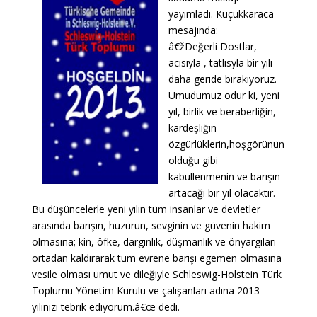
yayımladı. Küçükkaraca
mesajında:
â€žDeğerli Dostlar,
acısıyla , tatlısyla bir yılı
daha geride bırakıyoruz.
Umudumuz odur ki, yeni
yıl, birlik ve beraberliğin,
kardeşliğin
özgürlüklerin,hoşgörünün
olduğu gibi
kabullenmenin ve barışın
artacağı bir yıl olacaktır.
Bu düşüncelerle yeni yılın tüm insanlar ve devletler
arasında barışın, huzurun, sevginin ve güvenin hakim
olmasına; kin, öfke, dargınlık, düşmanlık ve önyargıları
ortadan kaldırarak tüm evrene barışı egemen olmasına
vesile olması umut ve dileğiyle Schleswig-Holstein Türk
Toplumu Yönetim Kurulu ve çalışanları adına 2013
yılınızı tebrik ediyorum.â€œ dedi.