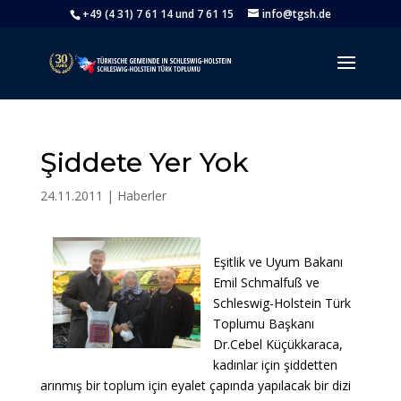
+49 (4 31) 7 61 14 und 7 61 15
info@tgsh.de
Şiddete Yer Yok
24.11.2011
|
Haberler
Eşitlik ve Uyum Bakanı
Emil Schmalfuß ve
Schleswig-Holstein Türk
Toplumu Başkanı
Dr.Cebel Küçükkaraca,
kadınlar için şiddetten
arınmış bir toplum için eyalet çapında yapılacak bir dizi