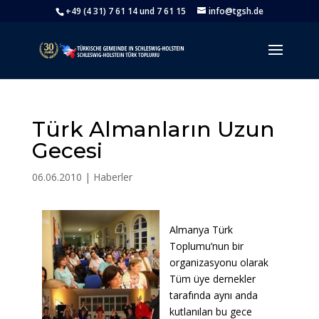
+49 (4 31) 7 61 14 und 7 61 15
info@tgsh.de
Türk Almanların Uzun
Gecesi
06.06.2010
|
Haberler
Almanya Türk
Toplumu’nun bir
organizasyonu olarak
Tüm üye dernekler
tarafında aynı anda
kutlanılan bu gece