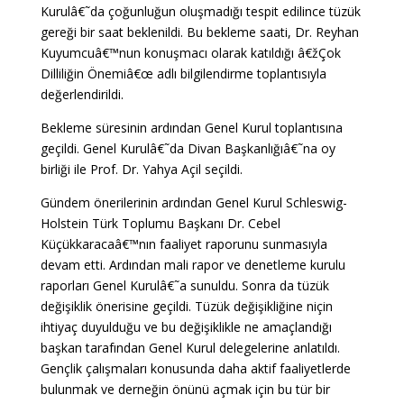
Kurulâ€˜da çoğunluğun oluşmadığı tespit edilince tüzük
gereği bir saat beklenildi. Bu bekleme saati, Dr. Reyhan
Kuyumcuâ€™nun konuşmacı olarak katıldığı â€žÇok
Dilliliğin Önemiâ€œ adlı bilgilendirme toplantısıyla
değerlendirildi.
Bekleme süresinin ardından Genel Kurul toplantısına
geçildi. Genel Kurulâ€˜da Divan Başkanlığıâ€˜na oy
birliği ile Prof. Dr. Yahya Açil seçildi.
Gündem önerilerinin ardından Genel Kurul Schleswig-
Holstein Türk Toplumu Başkanı Dr. Cebel
Küçükkaracaâ€™nın faaliyet raporunu sunmasıyla
devam etti. Ardından mali rapor ve denetleme kurulu
raporları Genel Kurulâ€˜a sunuldu. Sonra da tüzük
değişiklik önerisine geçildi. Tüzük değişikliğine niçin
ihtiyaç duyulduğu ve bu değişiklikle ne amaçlandığı
başkan tarafından Genel Kurul delegelerine anlatıldı.
Gençlik çalışmaları konusunda daha aktif faaliyetlerde
bulunmak ve derneğin önünü açmak için bu tür bir