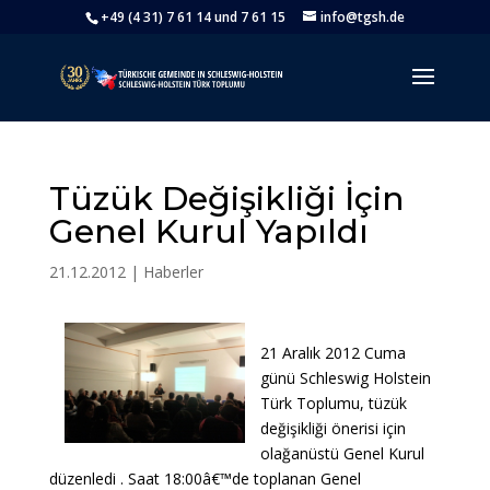
+49 (4 31) 7 61 14 und 7 61 15
info@tgsh.de
Tüzük Değişikliği İçin
Genel Kurul Yapıldı
21.12.2012
|
Haberler
21 Aralık 2012 Cuma
günü Schleswig Holstein
Türk Toplumu, tüzük
değişikliği önerisi için
olağanüstü Genel Kurul
düzenledi . Saat 18:00â€™de toplanan Genel