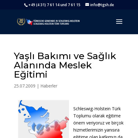
+49 (4 31) 7 61 14 und 7 61 15
info@tgsh.de
Yaşlı Bakımı ve Sağlık
Alanında Meslek
Eğitimi
25.07.2009
|
Haberler
Schleswig-Holstein Türk
Toplumu olarak eğitime
önem veriyoruz ve birçok
hizmetlerimizin yanısıra
eğitime olan katkımızı da