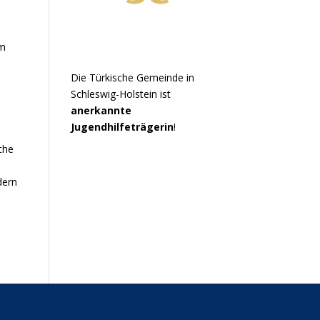
t
um
Die Türkische Gemeinde in
Schleswig-Holstein ist
anerkannte
Jugendhilfeträgerin
!
che
dern