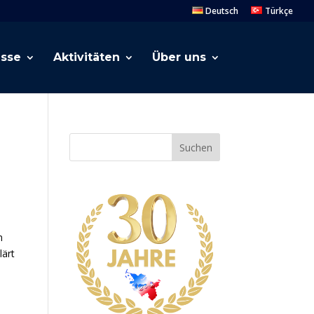
Deutsch
Türkçe
esse
Aktivitäten
Über uns
Suchen
m
lärt