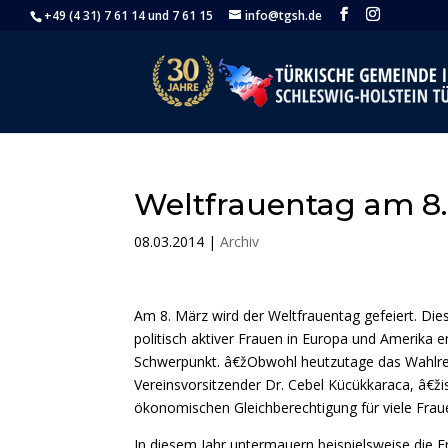
+49 (4 31) 7 61 14 und 7 61 15
info@tgsh.de
Weltfrauentag am 8.
08.03.2014
|
Archiv
Am 8. März wird der Weltfrauentag gefeiert. Di
politisch aktiver Frauen in Europa und Amerika 
Schwerpunkt. â€žObwohl heutzutage das Wahlrech
Vereinsvorsitzender Dr. Cebel Kücükkaraca, â€ži
ökonomischen Gleichberechtigung für viele Fra
In diesem Jahr untermauern beispielsweise die E