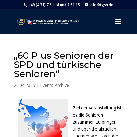
+49 (4 31) 7 61 14 und 7 61 15
info@tgsh.de
„60 Plus Senioren der
SPD und türkische
Senioren“
20.04.2005
|
Events-Archive
Ziel der Veranstaltung ist
es die Senioren
zusammen zu bringen
und über die aktuellen
Themen wie „Nach der