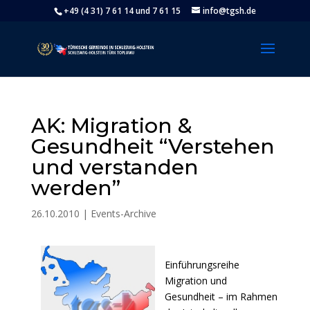
+49 (4 31) 7 61 14 und 7 61 15
info@tgsh.de
AK: Migration &
Gesundheit “Verstehen
und verstanden
werden”
26.10.2010
|
Events-Archive
Einführungsreihe
Migration und
Gesundheit – im Rahmen