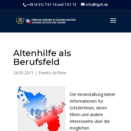
+49 (4 31) 7 61 14 und 7 61 15
info@tgsh.de
Altenhilfe als
Berufsfeld
24.05.2011
|
Events-Archive
Die Veranstaltung bietet
Informationen für
SchülerInnen, deren
Eltern und andere
Interessierte über die
möglichen