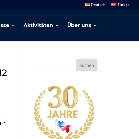
Deutsch
Türkçe
esse
Aktivitäten
Über uns
Suchen
12
h
hr”
.