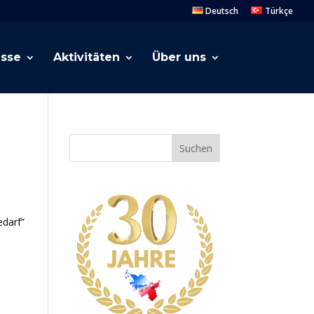
Deutsch
Türkçe
esse
Aktivitäten
Über uns
Suchen
edarf”