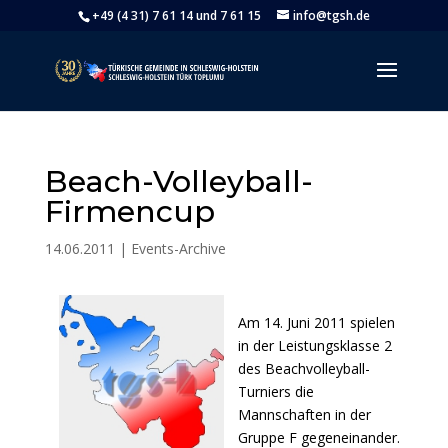
+49 (4 31) 7 61 14 und 7 61 15
info@tgsh.de
Beach-Volleyball-
Firmencup
14.06.2011
|
Events-Archive
Am 14. Juni 2011 spielen
in der Leistungsklasse 2
des Beachvolleyball-
Turniers die
Mannschaften in der
Gruppe F gegeneinander.