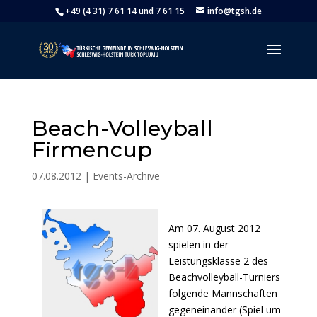
+49 (4 31) 7 61 14 und 7 61 15
info@tgsh.de
Beach-Volleyball
Firmencup
07.08.2012
|
Events-Archive
Am 07. August 2012
spielen in der
Leistungsklasse 2 des
Beachvolleyball-Turniers
folgende Mannschaften
gegeneinander (Spiel um