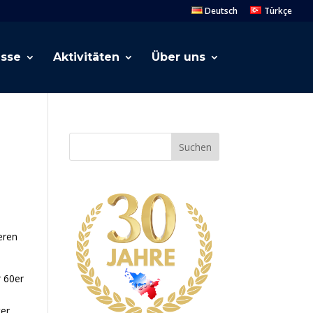
Deutsch
Türkçe
esse
Aktivitäten
Über uns
Suchen
eren
 60er
er