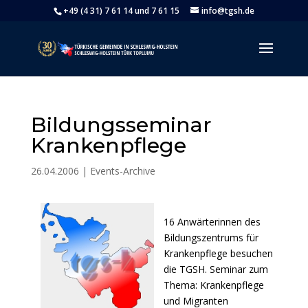
+49 (4 31) 7 61 14 und 7 61 15
info@tgsh.de
Bildungsseminar
Krankenpflege
26.04.2006
|
Events-Archive
16 Anwärterinnen des
Bildungszentrums für
Krankenpflege besuchen
die TGSH. Seminar zum
Thema: Krankenpflege
und Migranten