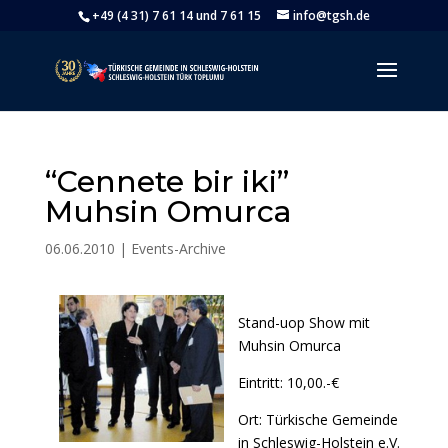
+49 (4 31) 7 61 14 und 7 61 15
info@tgsh.de
“Cennete bir iki”
Muhsin Omurca
06.06.2010
|
Events-Archive
Stand-uop Show mit
Muhsin Omurca
Eintritt: 10,00.-€
Ort: Türkische Gemeinde
in Schleswig-Holstein e.V.