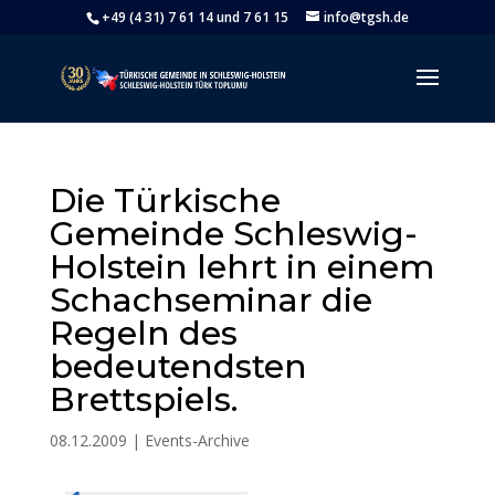
+49 (4 31) 7 61 14 und 7 61 15
info@tgsh.de
Die Türkische
Gemeinde Schleswig-
Holstein lehrt in einem
Schachseminar die
Regeln des
bedeutendsten
Brettspiels.
08.12.2009
|
Events-Archive