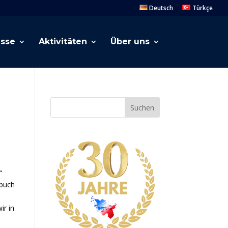
Deutsch
Türkçe
esse
Aktivitäten
Über uns
Suchen
“
rbuch
ir in