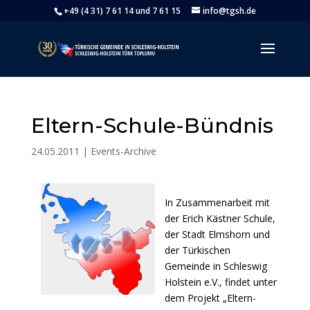
+49 (4 31) 7 61 14 und 7 61 15
info@tgsh.de
Eltern-Schule-Bündnis
24.05.2011
|
Events-Archive
In Zusammenarbeit mit
der Erich Kästner Schule,
der Stadt Elmshorn und
der Türkischen
Gemeinde in Schleswig
Holstein e.V., findet unter
dem Projekt „Eltern-