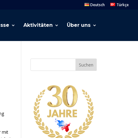
Deutsch
Türkçe
esse
Aktivitäten
Über uns
Suchen
ng
 mit