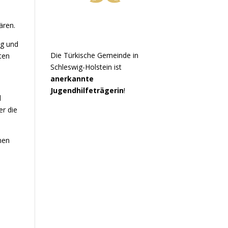
s
ären.
ng und
Die Türkische Gemeinde in
ten
Schleswig-Holstein ist
anerkannte
Jugendhilfeträgerin
!
d
er die
nen
n