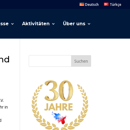
Deutsch
Türkçe
esse
Aktivitäten
Über uns
und
Suchen
V.
r in
d