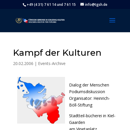
+49 (4 31) 7 61 14 und 7 61 15
info@tgsh.de
Kampf der Kulturen
20.02.2006
|
Events-Archive
Dialog der Menschen
Podiumsdiskussion
Organisator: Heinrich-
Böll-Stiftung
Stadtteil-bücherei in Kiel-
Gaarden
am Vinetaplatz