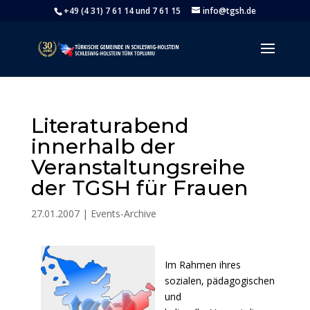
+49 (4 31) 7 61 14 und 7 61 15
info@tgsh.de
Literaturabend
innerhalb der
Veranstaltungsreihe
der TGSH für Frauen
27.01.2007
|
Events-Archive
Im Rahmen ihres
sozialen, pädagogischen
und