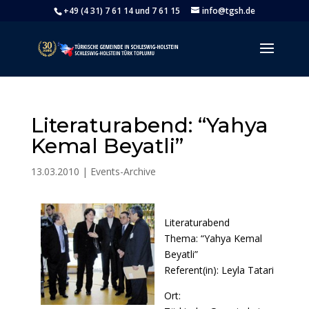
+49 (4 31) 7 61 14 und 7 61 15
info@tgsh.de
Literaturabend: “Yahya
Kemal Beyatli”
13.03.2010
|
Events-Archive
Literaturabend
Thema: “Yahya Kemal
Beyatli”
Referent(in): Leyla Tatari
Ort: