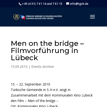
+49 (4 31) 7 61 14 und 7 61 15
info@tgsh.de
Men on the bridge –
Filmvorführung in
Lübeck
15.09.2010
|
Events-Archive
15. – 22. September 2010
Türkische Gemeinde in S-H e.V. zeigt in
Zusammenarbeit mit dem Kommunalen Kino Lübeck
den Film – Men of the bridge –
Ort: Kommunales Kino Lübeck