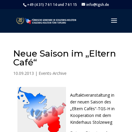
+49 (4 31) 7 61 14 und 7 61 15
info@tgsh.de
Neue Saison im „Eltern
Café“
10.09.2013
|
Events-Archive
Auftaktveranstaltung in
der neuen Saison des
„Eltern Cafés“-TGS-H in
Kooperation mit dem
Kinderhaus Stolzeweg