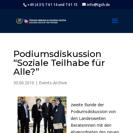
+49 (4 31) 7 61 14 und 7 61 15
info@tgsh.de
Podiumsdiskussion
“Soziale Teilhabe für
Alle?”
30.06.2010
|
Events-Archive
zweite Runde der
Podiumsdiskussion von
den Landesweiten
Beraterinnen mit den
Abgeordneten des neuen