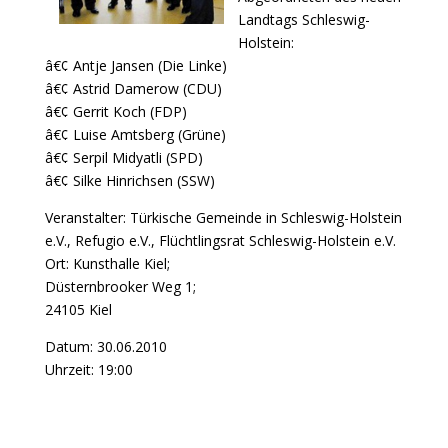
Landtags Schleswig-
Holstein:
â€¢ Antje Jansen (Die Linke)
â€¢ Astrid Damerow (CDU)
â€¢ Gerrit Koch (FDP)
â€¢ Luise Amtsberg (Grüne)
â€¢ Serpil Midyatli (SPD)
â€¢ Silke Hinrichsen (SSW)
Veranstalter: Türkische Gemeinde in Schleswig-Holstein
e.V., Refugio e.V., Flüchtlingsrat Schleswig-Holstein e.V.
Ort: Kunsthalle Kiel;
Düsternbrooker Weg 1;
24105 Kiel
Datum: 30.06.2010
Uhrzeit: 19:00