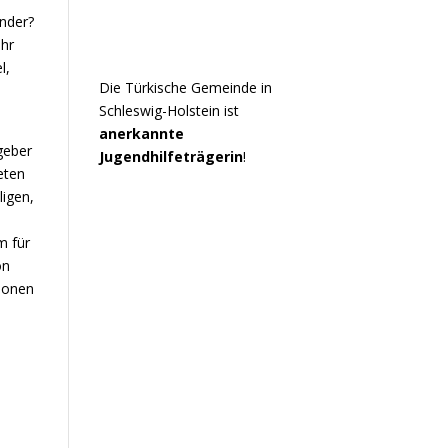
nder?
hr
l,
Die Türkische Gemeinde in
Schleswig-Holstein ist
anerkannte
geber
Jugendhilfeträgerin
!
eten
ligen,
m für
on
tionen