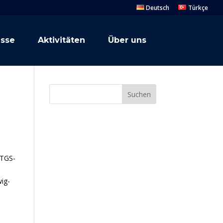
Deutsch
Türkçe
esse
Aktivitäten
Über uns
Suchen
(TGS-
ig-