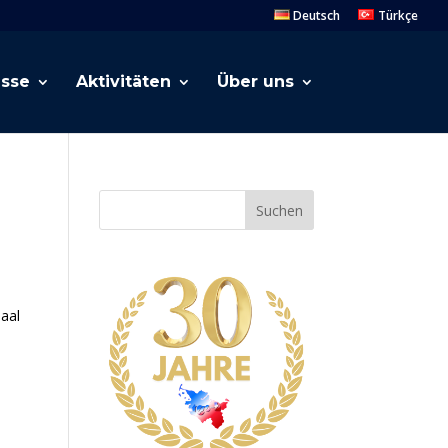
Deutsch
Türkçe
esse
Aktivitäten
Über uns
Suchen
aal