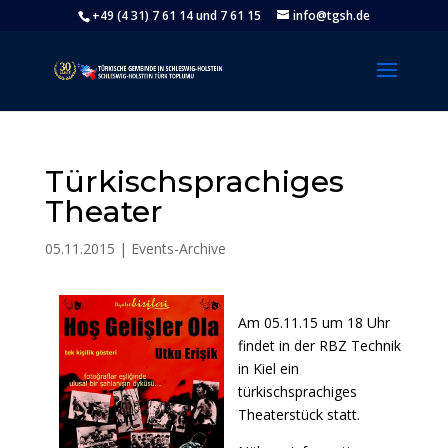
+49 (4 31) 7 61 14 und 7 61 15
info@tgsh.de
Türkischsprachiges
Theater
05.11.2015
|
Events-Archive
Am 05.11.15 um 18 Uhr
findet in der RBZ Technik
in Kiel ein
türkischsprachiges
Theaterstück statt.