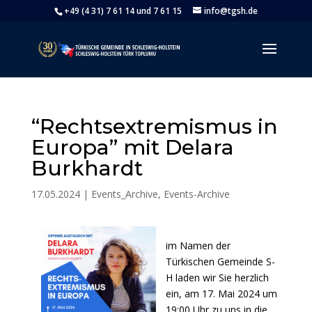
+49 (4 31) 7 61 14 und 7 61 15
info@tgsh.de
“Rechtsextremismus in
Europa” mit Delara
Burkhardt
17.05.2024
|
Events_Archive
,
Events-Archive
im Namen der
Türkischen Gemeinde S-
H laden wir Sie herzlich
ein, am 17. Mai 2024 um
19:00 Uhr zu uns in die