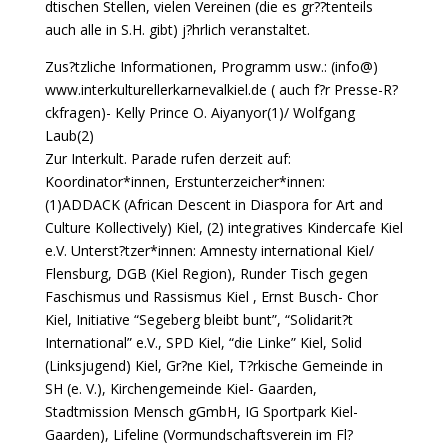
dtischen Stellen, vielen Vereinen (die es gr??tenteils
auch alle in S.H. gibt) j?hrlich veranstaltet.
Zus?tzliche Informationen, Programm usw.: (info@)
www.interkulturellerkarnevalkiel.de ( auch f?r Presse-R?
ckfragen)- Kelly Prince O. Aiyanyor(1)/ Wolfgang
Laub(2)
Zur Interkult. Parade rufen derzeit auf:
Koordinator*innen, Erstunterzeicher*innen:
(1)ADDACK (African Descent in Diaspora for Art and
Culture Kollectively) Kiel, (2) integratives Kindercafe Kiel
e.V. Unterst?tzer*innen: Amnesty international Kiel/
Flensburg, DGB (Kiel Region), Runder Tisch gegen
Faschismus und Rassismus Kiel , Ernst Busch- Chor
Kiel, Initiative “Segeberg bleibt bunt”, “Solidarit?t
International” e.V., SPD Kiel, “die Linke” Kiel, Solid
(Linksjugend) Kiel, Gr?ne Kiel, T?rkische Gemeinde in
SH (e. V.), Kirchengemeinde Kiel- Gaarden,
Stadtmission Mensch gGmbH, IG Sportpark Kiel-
Gaarden), Lifeline (Vormundschaftsverein im Fl?