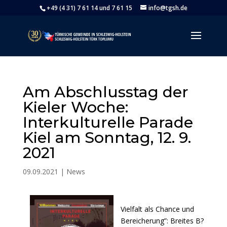
+49 (4 31) 7 61 14 und 7 61 15
info@tgsh.de
Am Abschlusstag der
Kieler Woche:
Interkulturelle Parade
Kiel am Sonntag, 12. 9.
2021
09.09.2021
|
News
Vielfalt als Chance und
Bereicherung”: Breites B?