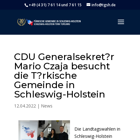
+49 (4 31) 7 61 14 und 7 61 15
info@tgsh.de
CDU Generalsekret?r
Mario Czaja besucht
die T?rkische
Gemeinde in
Schleswig-Holstein
12.04.2022
|
News
Die Landtagswahlen in
Schleswig-Holstein