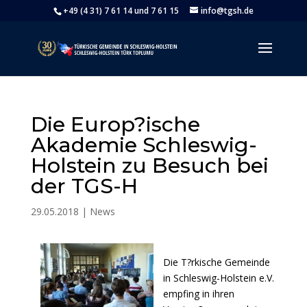
+49 (4 31) 7 61 14 und 7 61 15
info@tgsh.de
Die Europ?ische
Akademie Schleswig-
Holstein zu Besuch bei
der TGS-H
29.05.2018
|
News
Die T?rkische Gemeinde
in Schleswig-Holstein e.V.
empfing in ihren