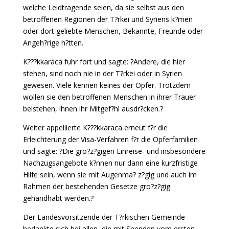
welche Leidtragende seien, da sie selbst aus den
betroffenen Regionen der T?rkei und Syriens k?men
oder dort geliebte Menschen, Bekannte, Freunde oder
Angeh?rige h?tten.
K???kkaraca fuhr fort und sagte: ?Andere, die hier
stehen, sind noch nie in der T?rkei oder in Syrien
gewesen. Viele kennen keines der Opfer. Trotzdem
wollen sie den betroffenen Menschen in ihrer Trauer
beistehen, ihnen ihr Mitgef?hl ausdr?cken.?
Weiter appellierte K???kkaraca erneut f?r die
Erleichterung der Visa-Verfahren f?r die Opferfamilien
und sagte: ?Die gro?z?gigen Einreise- und insbesondere
Nachzugsangebote k?nnen nur dann eine kurzfristige
Hilfe sein, wenn sie mit Augenma? z?gig und auch im
Rahmen der bestehenden Gesetze gro?z?gig
gehandhabt werden.?
Der Landesvorsitzende der T?rkischen Gemeinde
bedankte sich bei allen, die mit Spenden vom ersten