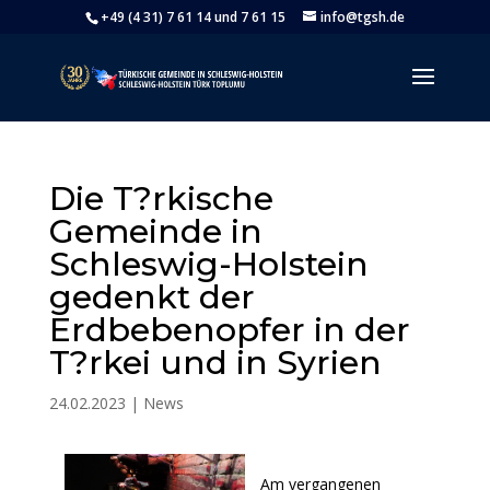
+49 (4 31) 7 61 14 und 7 61 15
info@tgsh.de
Die T?rkische
Gemeinde in
Schleswig-Holstein
gedenkt der
Erdbebenopfer in der
T?rkei und in Syrien
24.02.2023
|
News
Am vergangenen